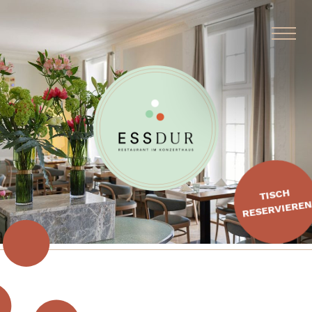
ÜBER UNS
RESTAURANT
CATERING
TISCH
RESERVIERE
BUFFETS
SPEISEKARTE