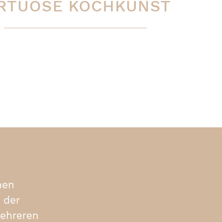
IRTUOSE KOCHKUNST
nen
 der
mehreren