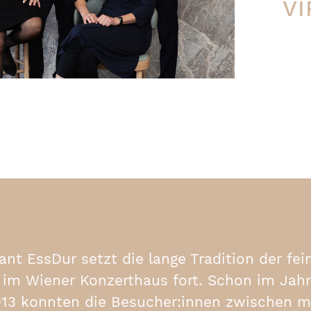
V
nt EssDur setzt die lange Tradition der fei
t im Wiener Konzerthaus fort. Schon im Jahr
913 konnten die Besucher:innen zwischen 