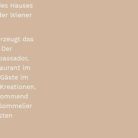
 des Hauses
der Wiener
erzeugt das
 Der
bassador,
taurant im
 Gäste im
Kreationen.
orkommend
 Sommelier
sten