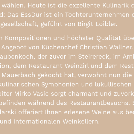
wählen. Heute ist die exzellente Kulinarik
nd: Das EssDur ist ein Tochterunternehmen 
esellschaft, geführt von Birgit Loibler.
en Kompositionen und höchster Qualität üb
e Angebot von Küchenchef Christian Wallner.
aubenkoch, der zuvor im Steirereck, im Am
tion, dem Restaurant Weinzirl und dem Res
 Mauerbach gekocht hat, verwöhnt nun die
kulinarischen Symphonien und lukullischen 
eiter Mirko Vasic sorgt charmant und zuv
lbefinden während des Restaurantbesuchs.
arski offeriert Ihnen erlesene Weine aus be
und internationalen Weinkellern.