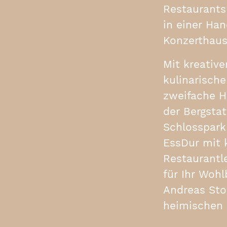
Restaurants 
in einer Ha
Konzerthausg
Mit kreativ
kulinarisch
zweifache H
der Bergsta
Schlosspark
EssDur mit 
Restaurantl
für Ihr Woh
Andreas Stol
heimischen 