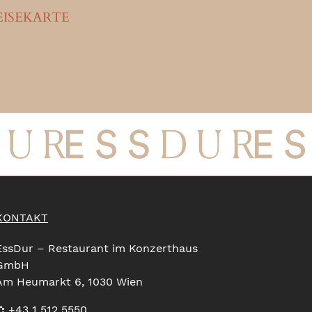
EISEKARTE
KONTAKT
EssDur – Restaurant im Konzerthaus
GmbH
Am Heumarkt 6, 1030 Wien
:
+43 1 512 5550