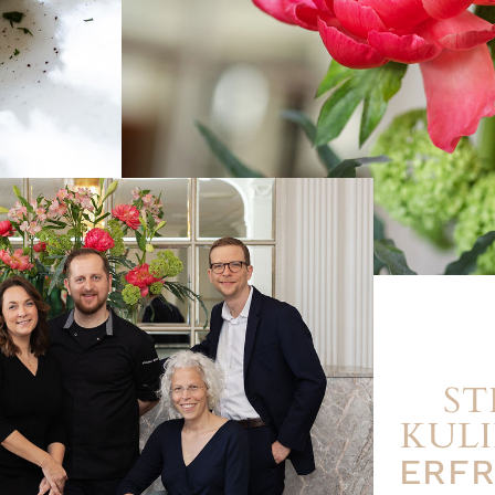
ST
KUL
ERFR